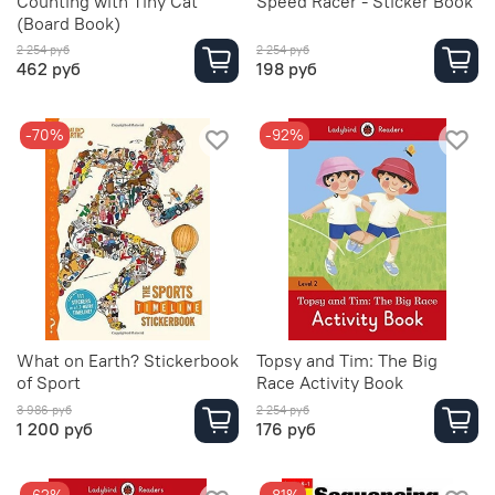
Counting with Tiny Cat
Speed Racer - Sticker Book
(Board Book)
2 254 руб
2 254 руб
462 руб
198 руб
-70%
-92%
What on Earth? Stickerbook
Topsy and Tim: The Big
of Sport
Race Activity Book
3 986 руб
2 254 руб
1 200 руб
176 руб