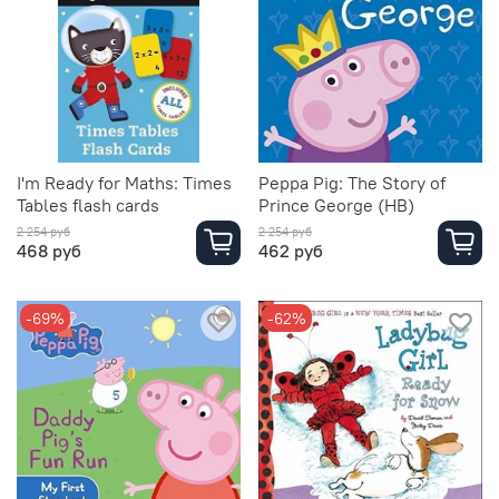
I'm Ready for Maths: Times
Peppa Pig: The Story of
Tables flash cards
Prince George (HB)
2 254 руб
2 254 руб
468 руб
462 руб
-69%
-62%