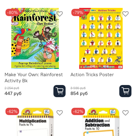
-80%
-79%
Make Your Own: Rainforest
Action Tricks Poster
Activity Bk
2 254 руб
3 986 руб
447 руб
854 руб
-62%
-62%