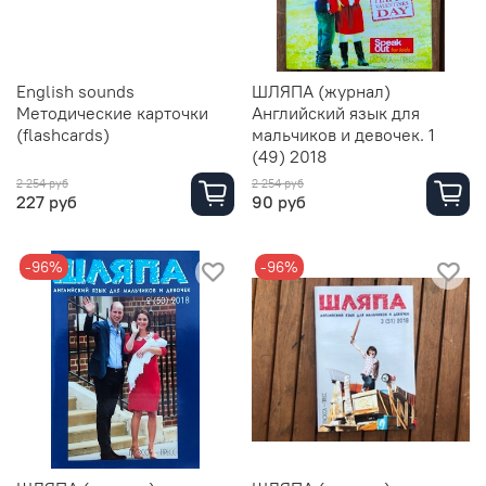
English sounds
ШЛЯПА (журнал)
Методические карточки
Английский язык для
(flashcards)
мальчиков и девочек. 1
(49) 2018
2 254 руб
2 254 руб
227 руб
90 руб
-96%
-96%