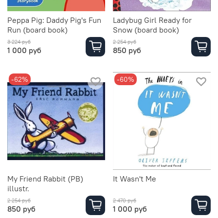
Peppa Pig: Daddy Pig's Fun
Ladybug Girl Ready for
Run (board book)
Snow (board book)
3 224 руб
2 254 руб
1 000 руб
850 руб
-62%
-60%
My Friend Rabbit (PB)
It Wasn't Me
illustr.
2 254 руб
2 470 руб
850 руб
1 000 руб