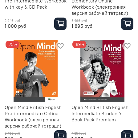
Pre-intermediate Workbook
Elementary Online
with key & CD Pack
Workbook (электронная
версия рабочей тетради)
2 946 руб
3 466 руб
1 000 руб
1 895 руб
-75%
-69%
Open Mind British English
Open Mind British English
Pre-intermediate Online
Intermediate Student's
Workbook (электронная
Book Pack Premium
версия рабочей тетради)
3 466 руб
4 854 руб