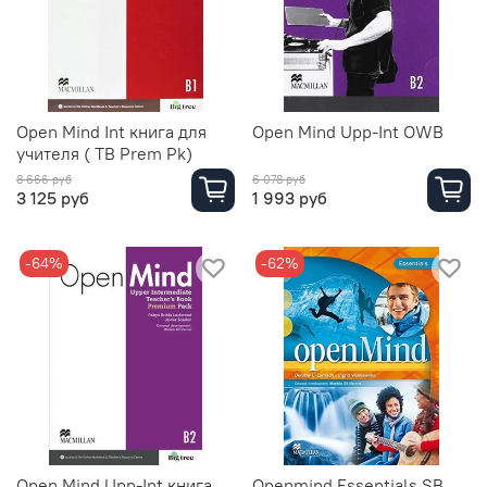
Open Mind Int книга для
Open Mind Upp-Int OWB
учителя ( TB Prem Pk)
8 666 руб
6 078 руб
3 125 руб
1 993 руб
-64%
-62%
Open Mind Upp-Int книга
Openmind Essentials SB