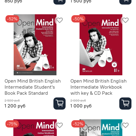
850 руб
1 500 руб
-52%
-50%
Open Mind British English
Open Mind British English
Intermediate Student's
Intermediate Workbook
Book Pack Standard
with key & CD Pack
2 500 руб
2 000 руб
1 200 руб
1 000 руб
-75%
-52%