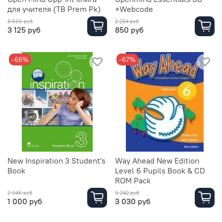
для учителя (TB Prem Pk)
+Webcode
8 666 руб
2 254 руб
3 125 руб
850 руб
-66%
-67%
New Inspiration 3 Student's
Way Ahead New Edition
Book
Level 6 Pupils Book & CD
ROM Pack
2 946 руб
9 242 руб
1 000 руб
3 030 руб