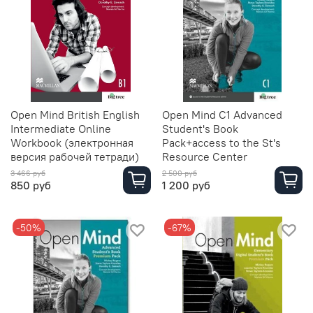
Open Mind British English
Open Mind C1 Advanced
Intermediate Online
Student's Book
Workbook (электронная
Pack+access to the St's
версия рабочей тетради)
Resource Center
3 466 руб
2 500 руб
850 руб
1 200 руб
-50%
-67%