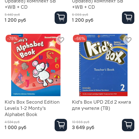
Updated) комплект SB
Updated) комплект SB
+WB + CD
+WB + CD
5 440 руб
6 066 руб
1 200 руб
1 200 руб
-78%
-66%
Kid's Box Second Edition
Kid's Box UPD 2Ed 2 книга
Levels 1-2 Monty's
для учителя (TB)
Alphabet Book
4 534 руб
10 666 руб
1 000 руб
3 649 руб