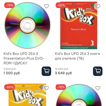
-78%
-66%
Kid's Box UPD 2Ed 3
Kid's Box UPD 2Ed 3 книга
Presentation Plus DVD-
для учителя (TB)
ROM !!ДИСК!!
6 800 руб
10 666 руб
1 500 руб
3 649 руб
-66%
-78%