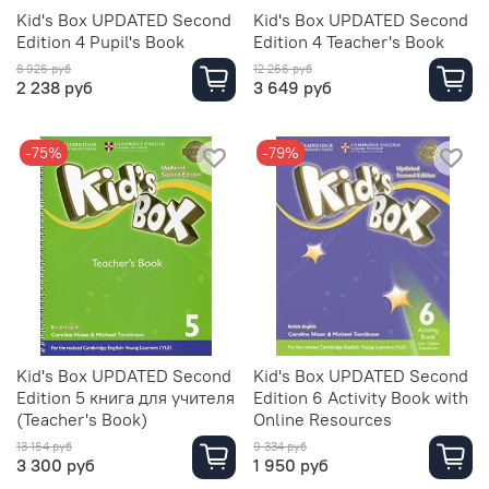
Kid's Box UPDATED Second
Kid's Box UPDATED Second
Edition 4 Pupil's Book
Edition 4 Teacher's Book
8 926 руб
12 266 руб
2 238 руб
3 649 руб
-75%
-79%
Kid's Box UPDATED Second
Kid's Box UPDATED Second
Edition 5 книга для учителя
Edition 6 Activity Book with
(Teacher's Book)
Online Resources
13 164 руб
9 334 руб
3 300 руб
1 950 руб