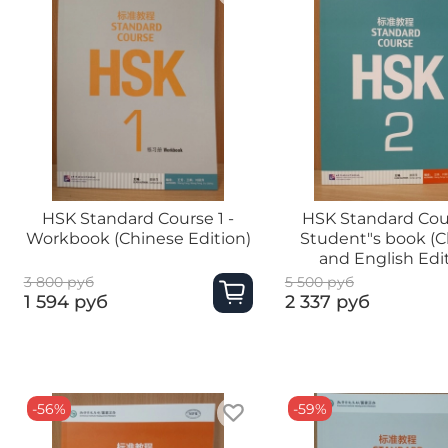
HSK Standard Course 1 -
HSK Standard Cour
Workbook (Chinese Edition)
Student"s book (C
and English Edi
3 800 руб
5 500 руб
1 594 руб
2 337 руб
-56%
-59%