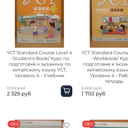
YCT Standard Course Level 4
YCT Standard Course
- Student's Book/ Курс по
- Workbook/ Ку
подготовке к экзамену по
подготовке к экза
китайскому языку YCТ,
китайскому язык
Уровень 4 - Учебник
Уровень 4 - Ра
тетрадь
9 312 руб
6 806 руб
2 329 руб
1 702 руб
-58%
-58%