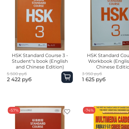
HSK Standard Course 3 -
HSK Standard Cour
Student"s book (English
Workbook (Engli
and Chinese Edition)
Chinese Editi
5 500 руб
3 950 руб
2 422 руб
1 625 руб
-57%
-74%