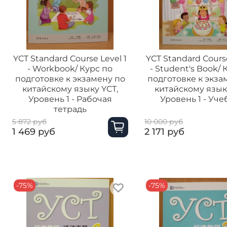
YCT Standard Course Level 1
YCT Standard Course
- Workbook/ Курс по
- Student's Book/ 
подготовке к экзамену по
подготовке к экза
китайскому языку YCТ,
китайскому язык
Уровень 1 - Рабочая
Уровень 1 - Уч
тетрадь
5 872 руб
10 000 руб
1 469 руб
2 171 руб
-75%
-75%