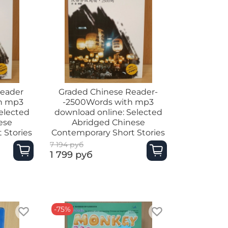
Reader
Graded Chinese Reader-
th mp3
-2500Words with mp3
elected
download online: Selected
ese
Abridged Chinese
 Stories
Contemporary Short Stories
7 194 руб
1 799 руб
-75%