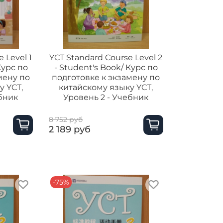
 Level 1
YCT Standard Course Level 2
Курс по
- Student's Book/ Курс по
мену по
подготовке к экзамену по
у YCТ,
китайскому языку YCТ,
ебник
Уровень 2 - Учебник
8 752 руб
2 189 руб
-75%