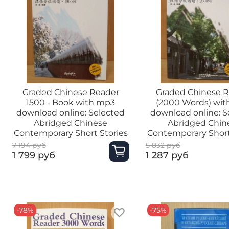
Graded Chinese Reader
Graded Chinese 
1500 - Book with mp3
(2000 Words) wi
download online: Selected
download online: S
Abridged Chinese
Abridged Chin
Contemporary Short Stories
Contemporary Short
7 194 руб
5 832 руб
1 799 руб
1 287 руб
-78%
-75%