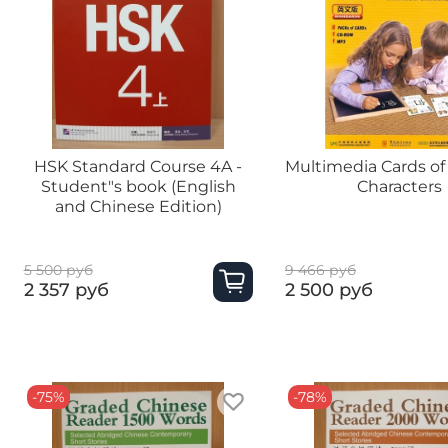
HSK Standard Course 4A -
Multimedia Cards of
Student"s book (English
Characters
and Chinese Edition)
5 500 руб
9 466 руб
2 357 руб
2 500 руб
-75%
-78%