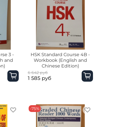
se 3 -
HSK Standard Course 4B -
sh and
Workbook (English and
on)
Chinese Edition)
6 642 руб
1 585 руб
-75%