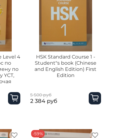
 Level 4
HSK Standard Course 1 -
рс по
Student"s book (Chinese
мену по
and English Edition) First
у YCТ,
Edition
бочая
5 500 руб
2 384 руб
-59%