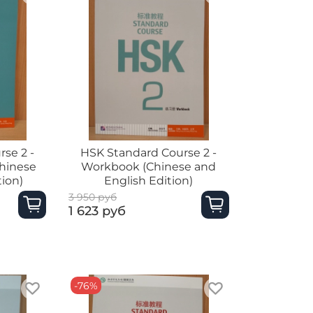
se 2 -
HSK Standard Course 2 -
hinese
Workbook (Chinese and
tion)
English Edition)
3 950 руб
1 623 руб
-76%