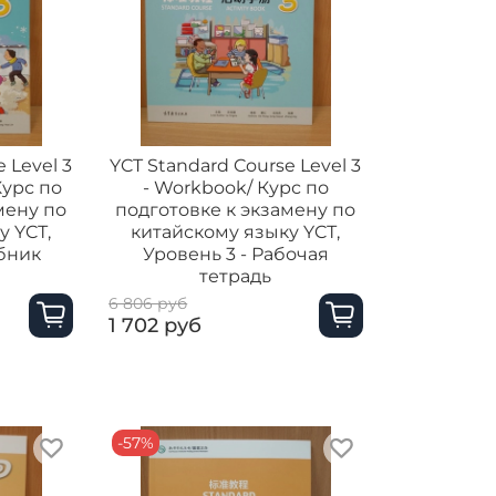
 Level 3
YCT Standard Course Level 3
Курс по
- Workbook/ Курс по
мену по
подготовке к экзамену по
у YCТ,
китайскому языку YCТ,
ебник
Уровень 3 - Рабочая
тетрадь
6 806 руб
1 702 руб
-57%