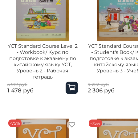
YCT Standard Course Level 2
YCT Standard Course
- Workbook/ Курс по
- Student's Book/ 
подготовке к экзамену по
подготовке к экза
китайскому языку YCТ,
китайскому язык
Уровень 2 - Рабочая
Уровень 3 - Уч
тетрадь
5 912 руб
9 222 руб
1 478 руб
2 306 руб
-75%
-75%