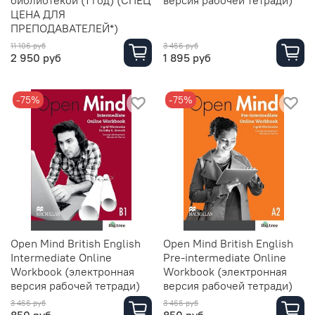
библиотекой (1 год) (СПЕЦ
версия рабочей тетради)
ЦЕНА ДЛЯ
ПРЕПОДАВАТЕЛЕЙ*)
11 106 руб
3 466 руб
2 950 руб
1 895 руб
-75%
-75%
Open Mind British English
Open Mind British English
Intermediate Online
Pre-intermediate Online
Workbook (электронная
Workbook (электронная
версия рабочей тетради)
версия рабочей тетради)
3 466 руб
3 466 руб
850 руб
850 руб