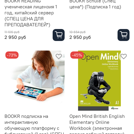
BOOKR READING
BOOKR Schule (Спец
ученическая лицензия 1
цена*) (Подписка 1 год)
год, китайский сервер
(СПЕЦ ЦЕНА ДЛЯ
ПРЕПОДАВАТЕЛЕЙ*)
11 106 руб
10 654 руб
2 950 руб
2 950 руб
-73%
-45%
BOOKR подписка на
Open Mind British English
интерактивную
Elementary Online
обучающую платформу с
Workbook (электронная