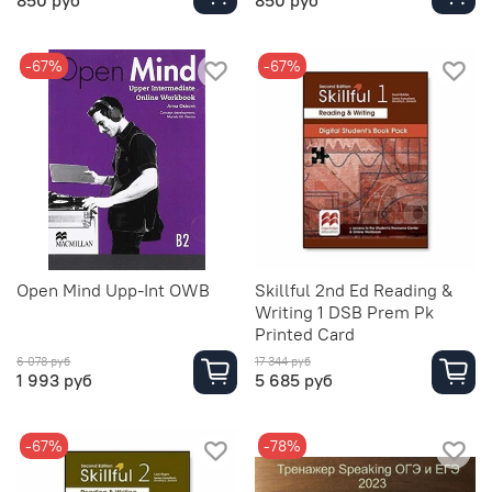
-67%
-67%
Open Mind Upp-Int OWB
Skillful 2nd Ed Reading &
Writing 1 DSB Prem Pk
Printed Card
6 078 руб
17 344 руб
1 993 руб
5 685 руб
-67%
-78%