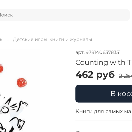
к
Детские игры, книги и журналы
арт.
9781406378351
Counting with T
462 руб
2 25
В кор
Книги для самых мал