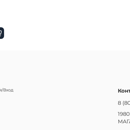
)
я/Вход
Кон
8 (8
1980
МАГ