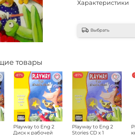
Характеристики
Выбрать
щие товары
-87%
-87%
-
Playway to Eng 2
Playway to Eng 2
P
Диск к рабочей
Stories CD x 1
к