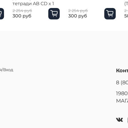
тетради AB CD x 1
(
2 254 руб
2 254 руб
2
300 руб
300 руб
5
я/Вход
Кон
8 (8
1980
МАГ