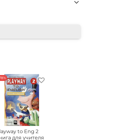
78%
layway to Eng 2
нига для учителя