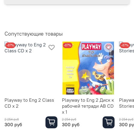
Сопутствующие товары
-87%
-87%
-87%
Playway to Eng 2 Class
Playway to Eng 2 Диск к
Playwa
CD x 2
рабочей тетради AB CD
Stories
x 1
2 254 руб
2 254 руб
2 254 руб
300 руб
300 руб
300 р