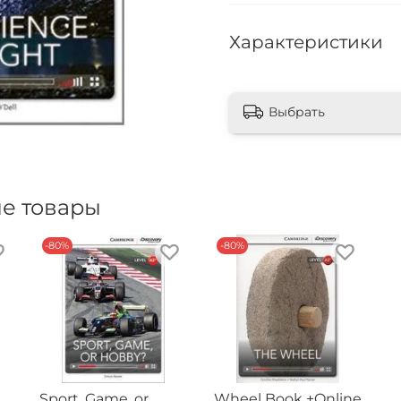
Характеристики
Выбрать
е товары
-80%
-80%
Sport, Game, or
Wheel Book +Online