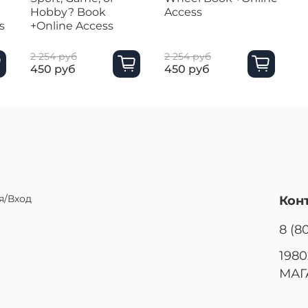
Hobby? Book
Access
s
+Online Access
2 254 руб
2 254 руб
450 руб
450 руб
я/Вход
Кон
8 (8
1980
МАГ