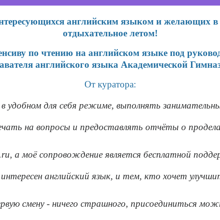
 интересующихся английским языком и желающих в
отдыхательное
летом!
енсиву по чтению на английском языке под руковод
вателя английского языка Академической Гимназ
От куратора:
в удобном для себя режиме, выполнять занимательн
ечать на вопросы и предоставлять отчёты о продел
ru, а моё сопровождение является бесплатной подде
 интересен английский язык, и тем, кто хочет улучши
 первую смену - ничего страшного, присоединиться мо