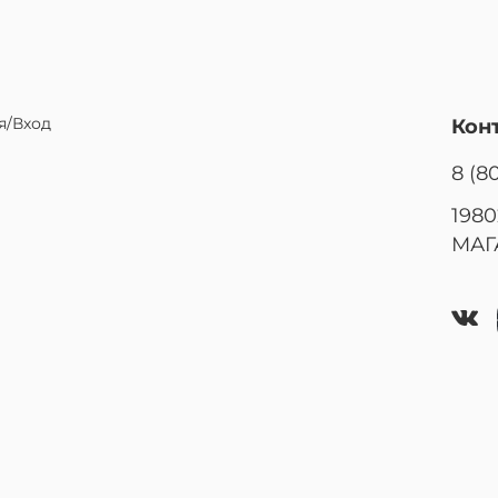
я/Вход
Кон
8 (8
1980
МАГ