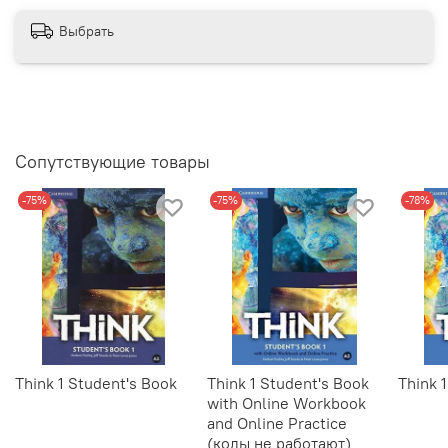
Выбрать
Сопутствующие товары
-75%
-75%
-78%
Think 1 Student's Book
Think 1 Student's Book
Think 
with Online Workbook
and Online Practice
(коды не работают)