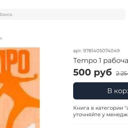
к
арт.
9781405074049
Tempo 1 рабоч
500 руб
2 25
В кор
Книга в категории "
уточняйте у менед