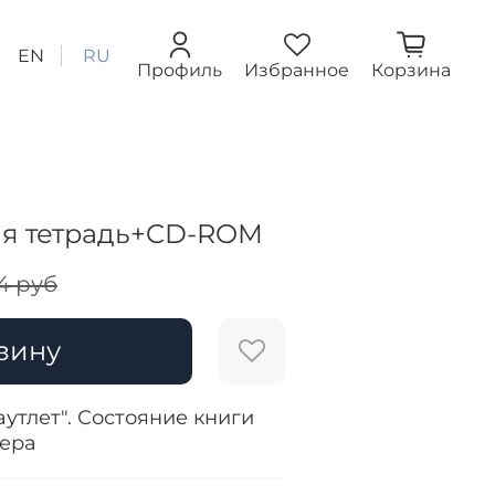
EN
RU
Профиль
Избранное
Корзина
ая тетрадь+CD-ROM
4 руб
зину
аутлет". Состояние книги
жера