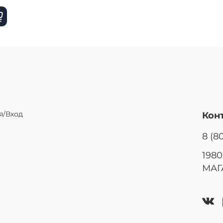
я/Вход
Кон
8 (8
1980
МАГ