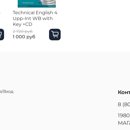
4
Technical English 4
Upp-Int WB with
Key +CD
2 720 руб
1 000 руб
я/Вход
Кон
8 (8
1980
МАГ