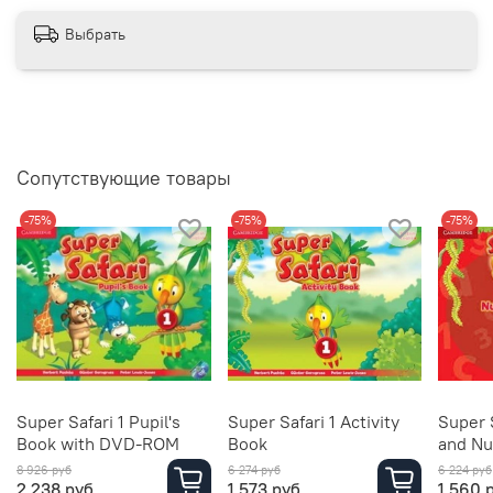
Выбрать
Сопутствующие товары
-75%
-75%
-75%
Super Safari 1 Pupil's
Super Safari 1 Activity
Super S
Book with DVD-ROM
Book
and N
8 926 руб
6 274 руб
6 224 руб
2 238 руб
1 573 руб
1 560 