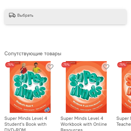
Выбрать
Сопутствующие товары
-75%
-75%
-75%
Super Minds Level 4
Super Minds Level 4
Super 
Student's Book with
Workbook with Online
Teache
DVD-ROM
Resources