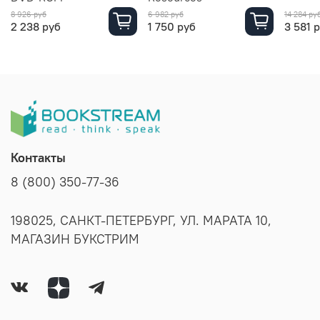
8 926 руб
6 982 руб
14 284 ру
2 238 руб
1 750 руб
3 581 
Контакты
8 (800) 350-77-36
198025, САНКТ-ПЕТЕРБУРГ, УЛ. МАРАТА 10,
МАГАЗИН БУКСТРИМ