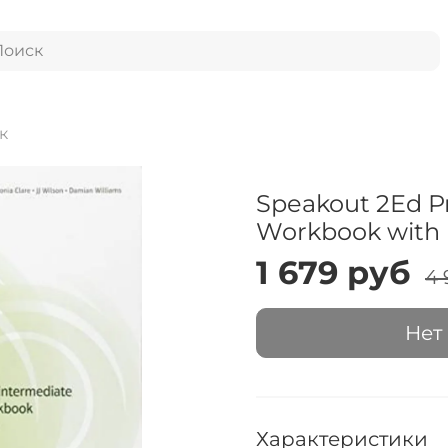
к
Speakout 2Ed P
Workbook with 
1 679 руб
4 
Нет
Характеристики