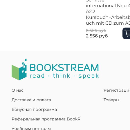
international Neu 
A2.2
Kursbuch+Arbeits
uch mit CD zum A
8 566 руб
2 556 руб
О нас
Регистраци
Доставка и оплата
Товары
Бонусная программа
Реферальная программа BookR
Учебным центрам