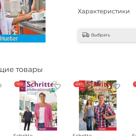
Характеристики
Выбрать
щие товары
-70%
-69%
-
Schritte
Schritte
S