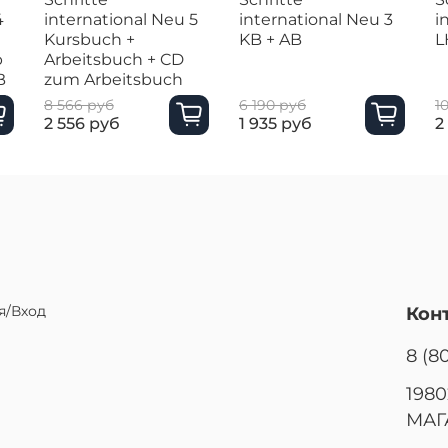
4
international Neu 5
international Neu 3
i
Kursbuch +
KB + AB
L
b
Arbeitsbuch + CD
B
zum Arbeitsbuch
8 566 руб
6 190 руб
1
2 556 руб
1 935 руб
2
я/Вход
Кон
8 (8
1980
МАГ