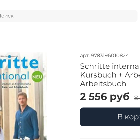
арт.
9783196010824
Schritte interna
Kursbuch + Arb
Arbeitsbuch
2 556 руб
8
В кор