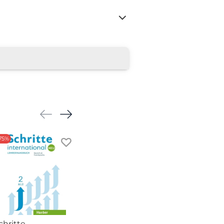
75%
-75%
-69%
chritte
Schritte
Schritte