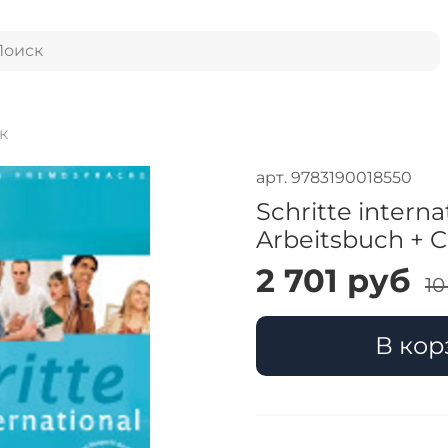
к
арт.
9783190018550
Schritte interna
Arbeitsbuch + 
2 701 руб
10
В кор