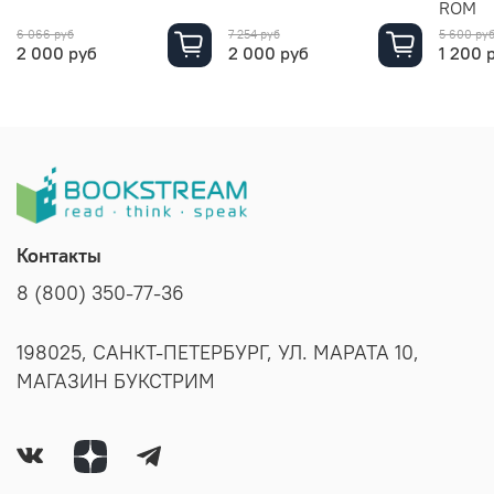
ROM
6 066 руб
7 254 руб
5 600 ру
2 000 руб
2 000 руб
1 200 
Контакты
8 (800) 350-77-36
198025, САНКТ-ПЕТЕРБУРГ, УЛ. МАРАТА 10,
МАГАЗИН БУКСТРИМ