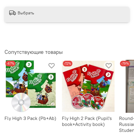
Выбрать
Сопутствующие товары
-67%
-72%
-79%
Fly High 3 Pack (Pb+Ab)
Fly High 2 Pack (Pupil's
Round-
book+Activity book)
Russia
Studen