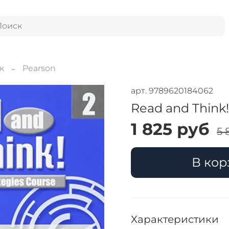
к
Pearson
арт.
9789620184062
Read and Think!
1 825 руб
5 
В кор
Характеристики