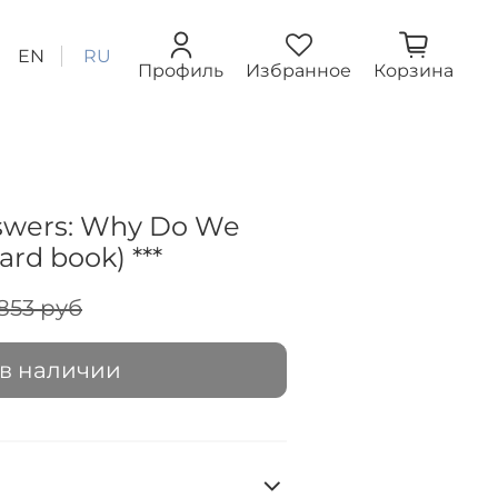
EN
RU
Профиль
Избранное
Корзина
swers: Why Do We
rd book) ***
853 руб
 в наличии