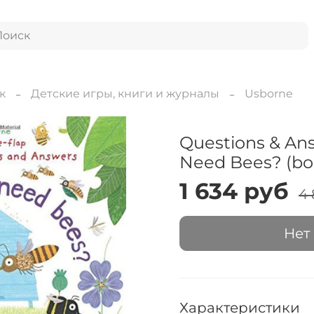
к
Детские игры, книги и журналы
Usborne
Questions & An
Need Bees? (boa
1 634 руб
4 
Нет
Характеристики