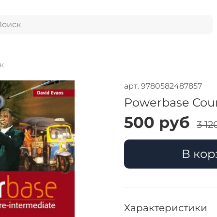
к
арт.
9780582487857
Powerbase Cour
500 руб
3 12
В кор
Характеристики