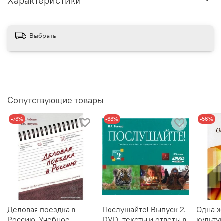
Характеристики
Выбрать
Сопутствующие товары
-78%
-68%
-56%
Деловая поездка в
Послушайте! Выпуск 2.
Одна ж
Россию. Учебное
DVD, тексты и ответы в
культ