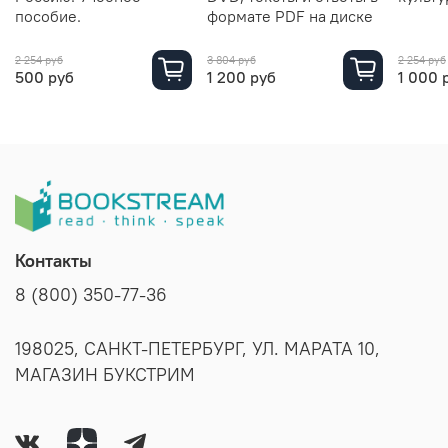
пособие.
формате PDF на диске
2 254 руб
3 804 руб
2 254 руб
500 руб
1 200 руб
1 000 
Контакты
8 (800) 350-77-36
198025, САНКТ-ПЕТЕРБУРГ, УЛ. МАРАТА 10,
МАГАЗИН БУКСТРИМ