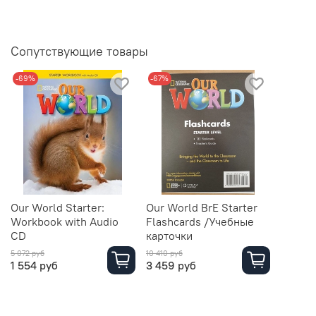
Сопутствующие товары
-69%
-67%
Our World Starter:
Our World BrE Starter
Workbook with Audio
Flashcards /Учебные
CD
карточки
5 072 руб
10 410 руб
1 554 руб
3 459 руб