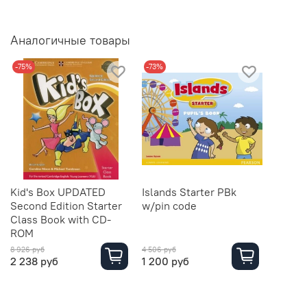
Аналогичные товары
-75%
-73%
Kid's Box UPDATED
Islands Starter PBk
Second Edition Starter
w/pin code
Class Book with CD-
ROM
8 926 руб
4 506 руб
2 238 руб
1 200 руб