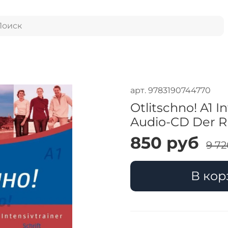
арт.
9783190744770
Otlitschno! A1 I
Audio-CD Der R
850 руб
9 72
В кор