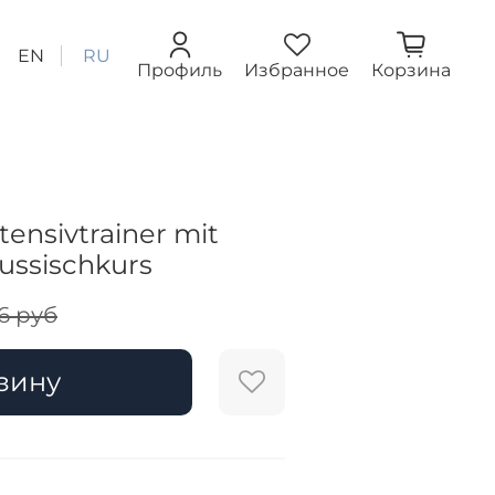
EN
RU
Профиль
Избранное
Корзина
ntensivtrainer mit
ussischkurs
6 руб
зину