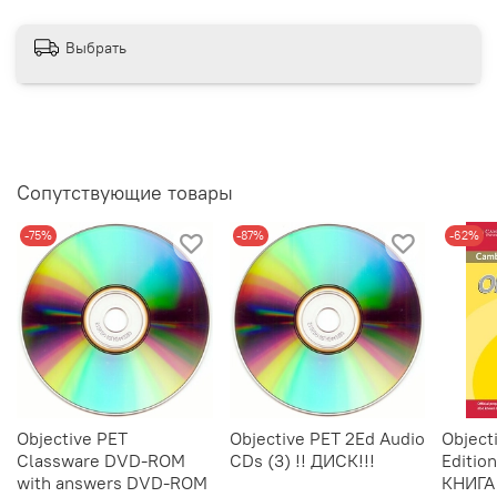
Выбрать
Сопутствующие товары
-75%
-87%
-62%
Objective PET
Objective PET 2Ed Audio
Object
Classware DVD-ROM
CDs (3) !! ДИСК!!!
Edition
with answers DVD-ROM
КНИГА