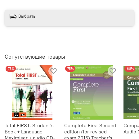
Выбрать
Сопутствующие товары
-73%
-75%
-68%
Total FIRST: Student's
Complete First Second
Compac
Book + Language
edition (for revised
Audio 
Maximiser + audio CD-
exam 2015) Teacher's