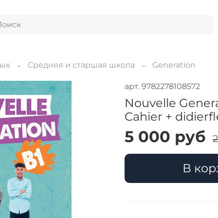
зык
Средняя и старшая школа
Generation
арт.
9782278108572
Nouvelle Generat
Cahier + didierf
5 000 руб
2
В кор