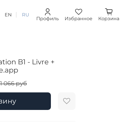
EN
RU
Профиль
Избранное
Корзина
ion B1 - Livre +
le.app
1 066 руб
зину