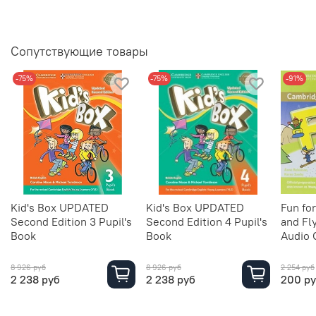
Сопутствующие товары
-75%
-75%
-91%
Kid's Box UPDATED
Kid's Box UPDATED
Fun fo
Second Edition 3 Pupil's
Second Edition 4 Pupil's
and Fl
Book
Book
Audio C
8 926 руб
8 926 руб
2 254 руб
2 238 руб
2 238 руб
200 р