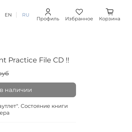
EN
RU
Профиль
Избранное
Корзина
t Practice File CD !!
руб
 в наличии
аутлет". Состояние книги
жера