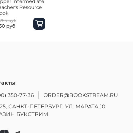
pper Intermediate
Adv CB CDs лцн
Int Cl CD
eacher's Resource
ДИСК !!!
ook
 254 руб
2 254 руб
2 254 руб
50 руб
500 руб
500 руб
такты
00) 350-77-36
ORDER@BOOKSTREAM.RU
25, САНКТ-ПЕТЕРБУРГ, УЛ. МАРАТА 10,
АЗИН БУКСТРИМ