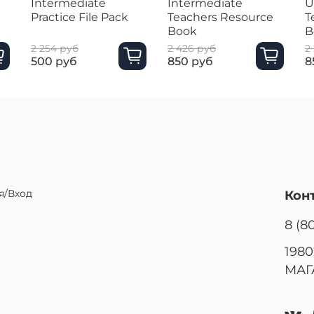
Intermediate
Intermediate
U
Practice File Pack
Teachers Resource
T
Book
B
2 254 руб
2 426 руб
2
500 руб
850 руб
8
я/Вход
Кон
8 (8
1980
МАГ