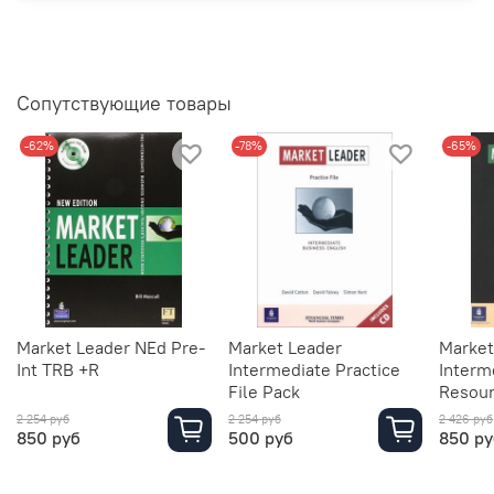
Сопутствующие товары
-62%
-78%
-65%
Market Leader NEd Pre-
Market Leader
Market
Int TRB +R
Intermediate Practice
Interm
File Pack
Resour
2 254 руб
2 254 руб
2 426 руб
850 руб
500 руб
850 ру