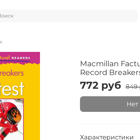
к
Macmillan Factu
Record Breakers
772 руб
849
Нет
Характеристики