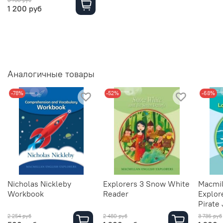
3 736 руб
1 200 руб
Аналогичные товары
-78%
-52%
-68%
Nicholas Nickleby
Explorers 3 Snow White
Macmil
Workbook
Reader
Explor
Pirate
2 254 руб
2 480 руб
3 736 руб