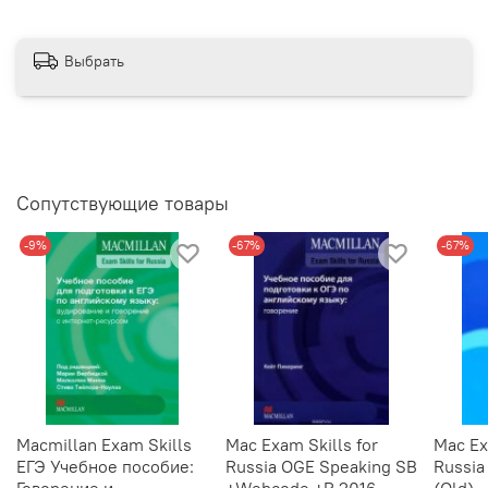
Выбрать
Сопутствующие товары
-9%
-67%
-67%
Macmillan Exam Skills
Mac Exam Skills for
Mac Ex
ЕГЭ Учебное пособие:
Russia OGE Speaking SB
Russia
Говорение и
+Webcode +R 2016
(Old)