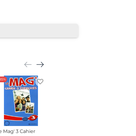
85%
-67%
e Mag' 3 Cahier
Le Mag' 3 & 4 DVD