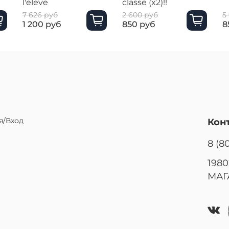
l'eleve
classe (x2)!!
7 626 руб
2 600 руб
5
1 200 руб
850 руб
8
я/Вход
Кон
8 (8
1980
МАГ