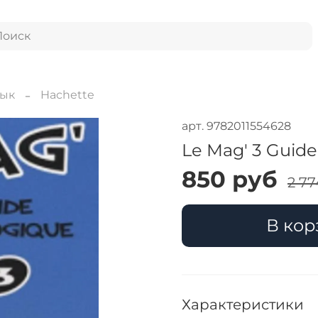
зык
Hachette
арт.
9782011554628
Le Mag' 3 Guid
850 руб
2 77
В кор
Характеристики