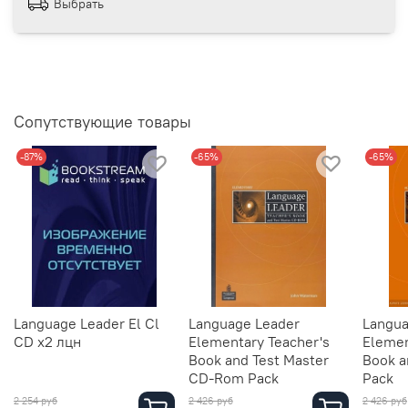
Выбрать
Сопутствующие товары
-87%
-65%
-65%
Language Leader El Cl
Language Leader
Langua
CD x2 лцн
Elementary Teacher's
Elemen
Book and Test Master
Book a
CD-Rom Pack
Pack
2 254 руб
2 426 руб
2 426 руб