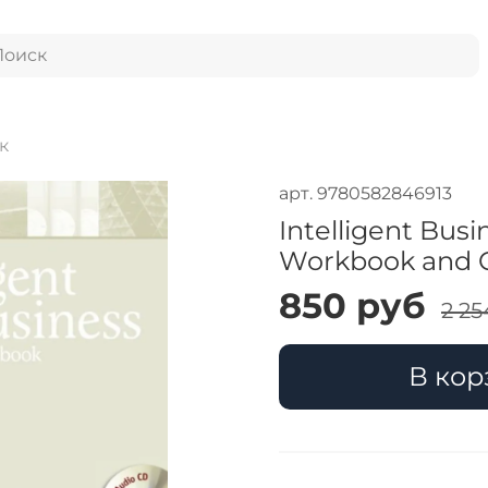
к
арт.
9780582846913
Intelligent Bus
Workbook and 
850 руб
2 25
В кор