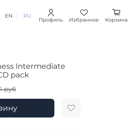
EN
RU
Профиль
Избранное
Корзина
iness Intermediate
CD pack
4 руб
зину