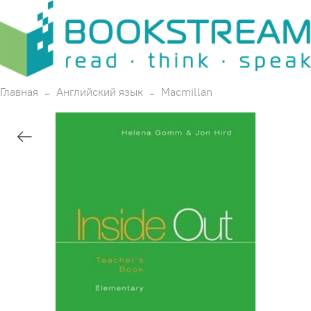
Главная
Английский язык
Macmillan