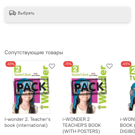
Выбрать
Сопутствующие товары
-83%
-75%
-65%
I-wonder 2. Teacher's
i-WONDER 2
i-WON
book (international)
TEACHER'S BOOK
BOOK 
(WITH POSTERS)
DIGIBO