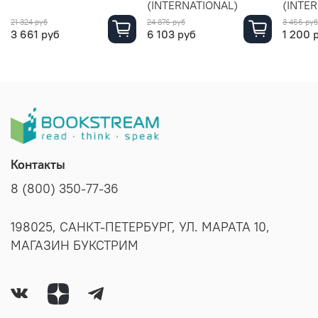
(INTERNATIONAL)
(INTE
21 324 руб
24 876 руб
3 466 руб
3 661 руб
6 103 руб
1 200 
Контакты
8 (800) 350-77-36
198025, САНКТ-ПЕТЕРБУРГ, УЛ. МАРАТА 10,
МАГАЗИН БУКСТРИМ