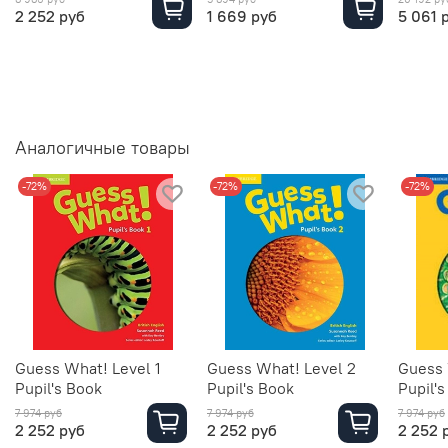
2 252 руб
1 669 руб
5 061 
Аналогичные товары
-72%
-72%
-72%
Guess What! Level 1
Guess What! Level 2
Guess 
Pupil's Book
Pupil's Book
Pupil'
7 974 руб
7 974 руб
7 974 руб
2 252 руб
2 252 руб
2 252 