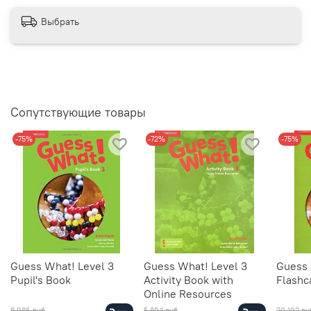
Выбрать
Сопутствующие товары
-75%
-72%
-75%
Guess What! Level 3
Guess What! Level 3
Guess 
Pupil's Book
Activity Book with
Flashc
Online Resources
8 986 руб
5 894 руб
20 192 ру