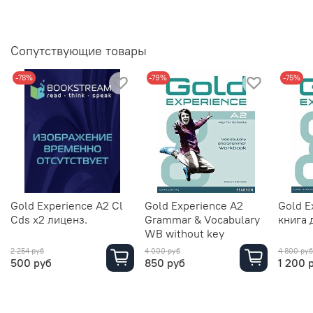
Сопутствующие товары
-78%
-79%
-75%
Gold Experience A2 Cl
Gold Experience A2
Gold E
Cds х2 лиценз.
Grammar & Vocabulary
книга 
WB without key
2 254 руб
4 000 руб
4 800 руб
500 руб
850 руб
1 200 