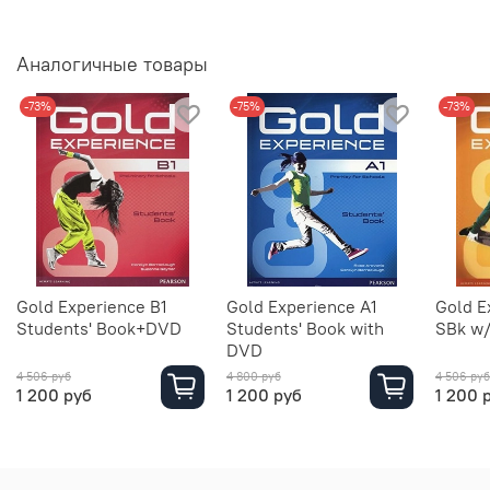
Аналогичные товары
-73%
-75%
-73%
Gold Experience B1
Gold Experience A1
Gold E
Students' Book+DVD
Students' Book with
SBk w
DVD
4 506 руб
4 800 руб
4 506 руб
1 200 руб
1 200 руб
1 200 