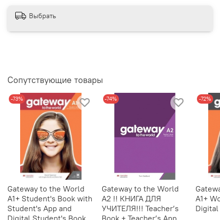
Выбрать
Сопутствующие товары
-73%
-74%
-72%
Gateway to the World
Gateway to the World
Gatewa
A1+ Student's Book with
A2 !! КНИГА ДЛЯ
A1+ Wo
Student's App and
УЧИТЕЛЯ!!! Teacher’s
Digita
Digital Student's Book
Book + Teacher’s App