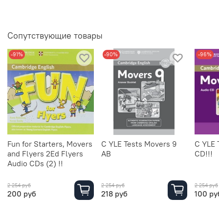
Сопутствующие товары
-91%
-90%
-96%
Fun for Starters, Movers
C YLE Tests Movers 9
C YLE 
and Flyers 2Ed Flyers
AB
CD!!!
Audio CDs (2) !!
2 254 руб
2 254 руб
2 254 руб
200 руб
218 руб
100 ру