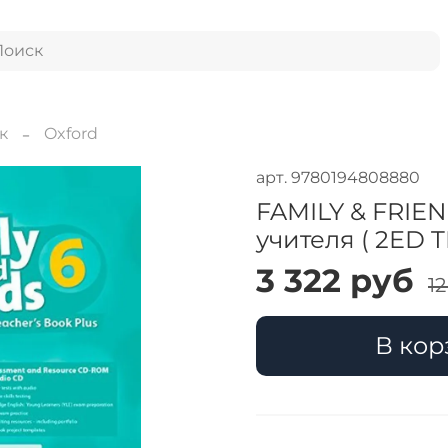
к
Oxford
арт.
9780194808880
FAMILY & FRIEN
учителя ( 2ED 
3 322 руб
1
В кор