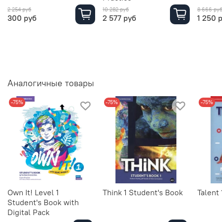
2 254 руб
10 282 руб
8 666 ру
300 руб
2 577 руб
1 250 
Аналогичные товары
-75%
-75%
-75%
Own It! Level 1
Think 1 Student's Book
Talent
Student's Book with
Digital Pack