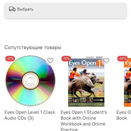
Выбрать
Сопутствующие товары
-87%
-75%
-86%
Eyes Open Level 1 Class
Eyes Open 1 Student's
Eyes O
Audio CDs (3)
Book with Online
Book
Workbook and Online
Practice