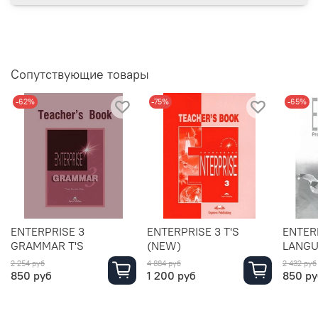
Сопутствующие товары
-62%
-75%
-65%
ENTERPRISE 3
ENTERPRISE 3 T'S
ENTER
GRAMMAR T'S
(NEW)
LANGU
2 254 руб
4 884 руб
2 432 руб
850 руб
1 200 руб
850 ру