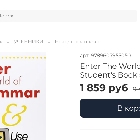
к
УЧЕБНИКИ
Начальная школа
арт.
9789607955050
Enter The Worl
Student's Book 
1 859 руб
9 
В кор