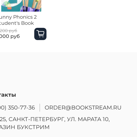
unny Phonics 2
Funny Phonics 2
Funny P
tudent's Book
Teacher's Book
Teacher'
 200 руб
5 200 руб
5 200 руб
 000 руб
1 500 руб
500 руб
такты
00) 350-77-36
ORDER@BOOKSTREAM.RU
25, САНКТ-ПЕТЕРБУРГ, УЛ. МАРАТА 10,
АЗИН БУКСТРИМ