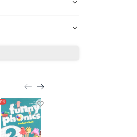
81%
-71%
-90%