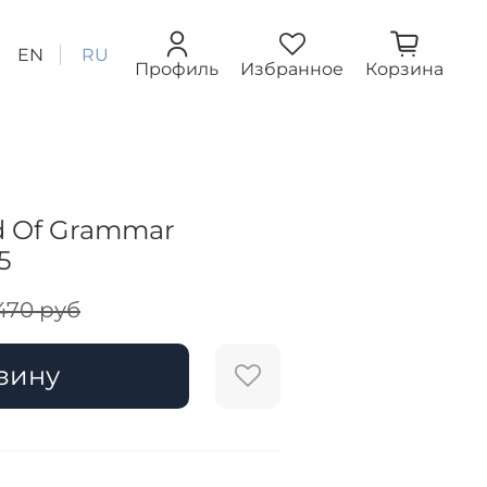
EN
RU
Профиль
Избранное
Корзина
d Of Grammar
5
470 руб
зину