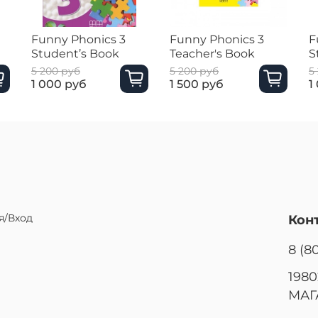
Funny Phonics 3
Funny Phonics 3
F
Student’s Book
Teacher's Book
S
5 200 руб
5 200 руб
5
1 000 руб
1 500 руб
1
я/Вход
Кон
8 (8
1980
МАГ