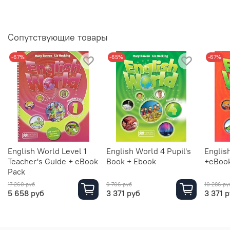
Сопутствующие товары
-67%
-65%
-67%
English World Level 1
English World 4 Pupil's
Englis
Teacher's Guide + eBook
Book + Ebook
+eBoo
Pack
17 260 руб
9 706 руб
10 286 ру
5 658 руб
3 371 руб
3 371 