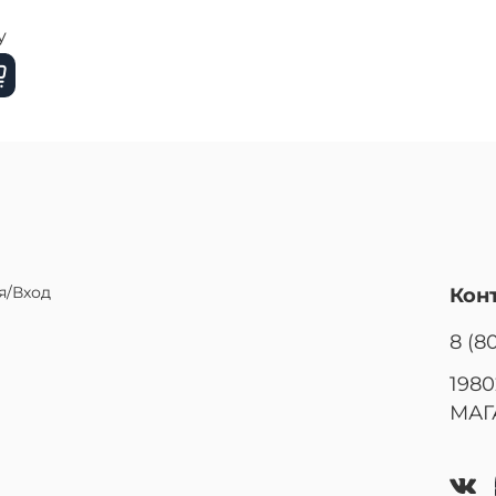
y
я/Вход
Кон
8 (8
1980
МАГ