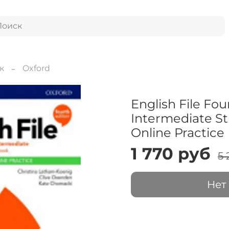
к
Oxford
English File Fou
Intermediate St
Online Practice
1 770 руб
5 
Нет