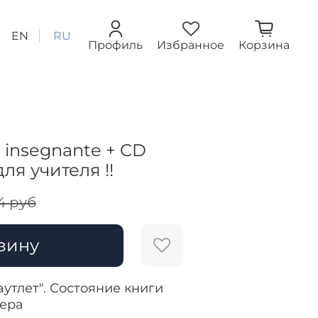
EN
RU
Профиль
Избранное
Корзина
a insegnante + CD
для учителя !!
4 руб
зину
аутлет". Состояние книги
жера