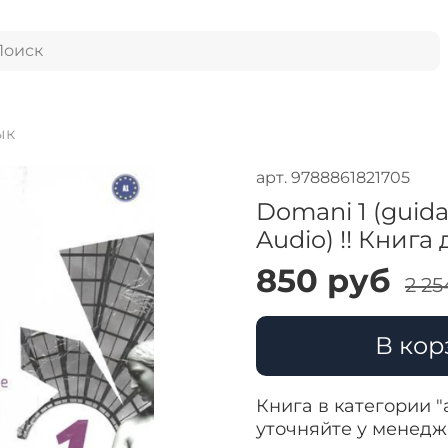
ык
арт.
9788861821705
Domani 1 (guid
Audio) !! Книга 
850 руб
2 25
В кор
Книга в категории "
уточняйте у менед